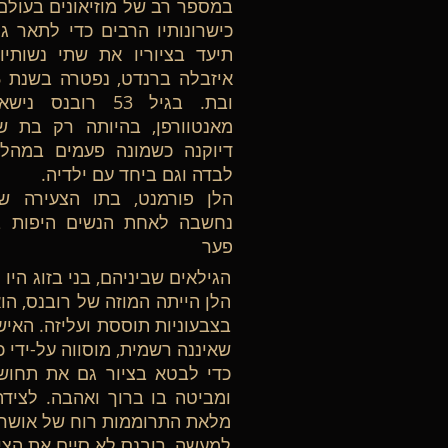
במספר רב של מוזיאונים בעולם.
כישרונותיו הרבים כדי לתאר ג
תיעד בציוריו את שתי נשותיו 
ובת. בגיל 53 רוב
מאנטוורפן, בהיותה רק בת ש
דיוקנה כשמונה פעמים במהלך
לבדה וגם ביחד עם ילדיה.
הלן פורמנט, בתו הצעירה ש
נחשבה לאחת הנשים היפות בי
פער
הלן הייתה המוזה של רובנס, הו
בצבעוניות תוססת ועליזה. הא
שאיננה רשמית, מוסווה על-ידי 
כדי לבטא בציור גם את תחוש
ומביטה בו ברוך ואהבה. לצידה
מלאת התרוממות רוח של אושר
למעשה, רובנס לא סיים את הציו