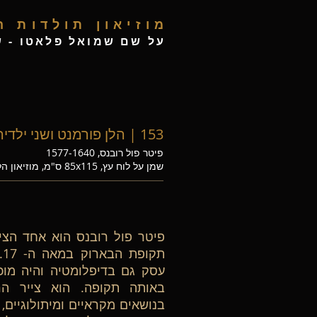
מ
וזיאון תולדות 
ע
ל שם שמואל פלאטו - ש
153 | הלן פורמנט ושני ילדיה, 1636
פיטר פול רובנס, 1577-1640
שמן על לוח עץ, 85x115 ס"מ, מוזיאון הלובר, פריז
פיטר פול רובנס הוא אחד הציי
ת
עסק גם בדיפלומטיה והיה מו
באותה תקופה. הוא צייר הר
בנושאים מקראיים ומיתולוגיים,