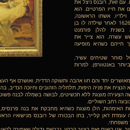
 עם זאת, רובנס ניצל את
ם את חייו הפרטיים. הוא
וילדיו. אשתו הראשונה,
איזבלה ברנדט, נפטרה בשנת 1626 לאחר שילדה לו בן
נס נישא בשנית להלן פורמנט
ש עשרה. הוא צייר את
 חייהם כשהיא מופיעה
ל סוחר שטיחים עשיר,
ותר באנטוורפן. למרות
א הנציח את פניה היפות, תלתליה הזהובים וחיוכה הנדיב, בהר
ישה הצעירה מוצגת ללא תכשיטים, לבושה בשמלה לבנה פשו
כובעה רחב השוליים.
ת האימהות, הלן מוצגת כשהיא מחבקת את בנה פרנסיס, ע
 עומדת ז'אן קלייר, בתו הבכורה של רובנס מנישואיו הראש
 משפחתי.
ר. אנו רואים זאת בציור הרקע, נברשת גדולה שאמורה להאיר 