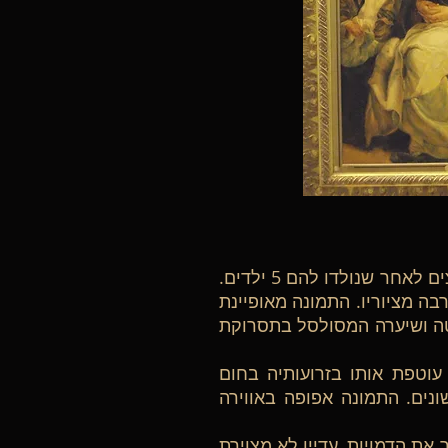
הגילאים שביניהם, בני בזוג היו מאושרים יחד והם חוו אהבה ותשוקה הדדית, ואושרם אף העצים לאחר שנולדו להם 5 ילדים.
בה מציוריו. התמונה מאופיינת
טה ושיערה המסולסל בתסרוקת
וטפת אותו בזרועותיה בחום
ונים. התמונה אפופה באווירה
את הדמויות, עדיין לא מצוירת