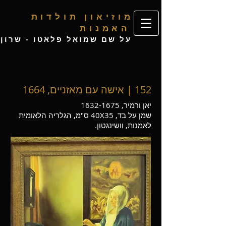
מ
וזיאון תולדות
האמנות
ע
ל שם שמואל פלאטו - שרון
152 | אישה עם מאזניים, 1664
יאן ורמיר,
1632-1675
שמן על בד, 40X35 ס"מ, הגלריה הלאומית
לאמנות, וושינגטון.