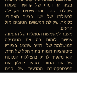
בציור זה דמות של קדושה ופעולת
שקילת הזהב והתכשיטים מקבילה
לפעולתו של ישו בציור האחורי,
כלומר, שקילת המעשים הטובים מול
הרעים.
מעבר למשמעות הסמלית של התמונה
אפשר לזהות בה את הטכניקה
המושלמת של ורמיר שמציג בציוריו
סיטואציות דומות בתוך חלל של חדר.
הוא מקפיד לדייק בהצללות הנכונות
של אור החודר מבעד לחלון ואת
הפרספקטיבה המדעית של פנים
הבית. טוענים שהאמן התמחה גם
בצילום של אותה תקופה וכנראה נהג
לצלם את הנושא ולציירו לאחר מכן,
כאילו הוא מחקה את התמונה
המצולמת.
למרות כשרונו ולמרות מעמדו הנכבד,