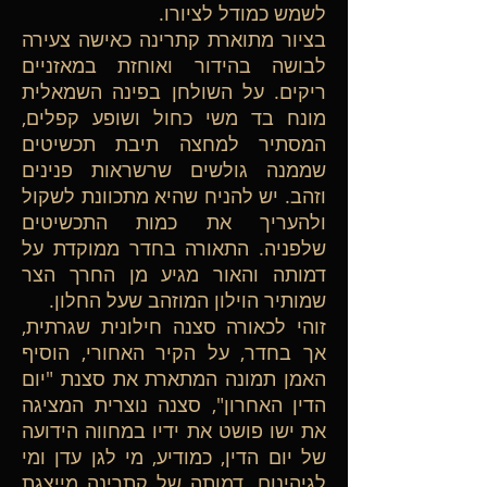
לשמש כמודל לציורו.
בציור מתוארת קתרינה כאישה צעירה
לבושה בהידור ואוחזת במאזניים
ריקים. על השולחן בפינה השמאלית
מונח בד משי כחול ושופע קפלים,
המסתיר למחצה תיבת תכשיטים
שממנה גולשים שרשראות פנינים
וזהב. יש להניח שהיא מתכוונת לשקול
ולהעריך את כמות התכשיטים
שלפניה. התאורה בחדר ממוקדת על
דמותה והאור מגיע מן החרך הצר
שמותיר הוילון המוזהב שעל החלון.
זוהי לכאורה סצנה חילונית שגרתית,
אך בחדר, על הקיר האחורי, הוסיף
האמן תמונה המתארת את סצנת "יום
הדין האחרון", סצנה נוצרית המציגה
את ישו פושט את ידיו במחווה הידועה
של יום הדין, כמודיע, מי לגן עדן ומי
לגיהינום. דמותה של קתרינה מייצגת