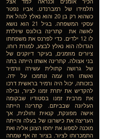
הכיר אומנים וכנראה למד אצל
תלמידו של רמברנדט. אביו נפטר
כשהוא רק בן 20 והוא נאלץ לנהל את
עסקי המשפחה. בגיל 21 הוא נושא
לאשה את קתרינה בולונס שיולדת
לו 12 ילדים. כדי לפרנס את משפחתו
הגדולה הוא נאלץ לבצע, למורת רוחו,
ציורים מוזמנים, בעיקר דיוקנים של
בני אצולה. קתרינה אשתו הייתה בתה
של גרושה קתולית עשירה וורמיר
ואשתו חיו עמה ונתמכו על ידה.
בזכותה, יכול היה ורמיר בראשית דרכו
להקדיש את יתרת זמנו לציור, ובילה
את מרבית זמנו בסטודיו שבקומה
העליונה שבביתם. קתרינה הייתה
אישה מפונקת, קנאית וחולנית, אך
העריצה את כישרונו של בעלה והייתה
מוכנה לספוג את יחסו הצונן אליה ואת
התמכרותו לציור. בציור זה אף שמחה