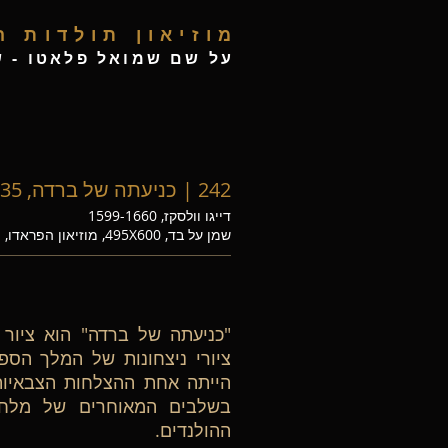
מ
וזיאון תולדות 
ע
ל שם שמואל פלאטו - ש
242 | כניעתה של ברדה, 1635
דייגו וולסקז, 1599-1660
שמן על בד, 495X600, מוזיאון הפראדו, מדריד.
ציורי ניצחונות של המלך הספר
הייתה אחת ההצלחות הצבאיות
בשלבים המאוחרים של מלחמ
ההולנדים.