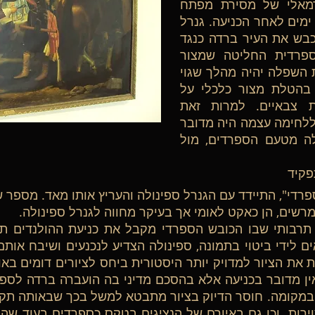
מאלי של מסירת מפתח
י 1625, כשלושה ימים לאחר הכניעה. גנרל
בש את העיר ברדה כנגד
ספרדית החליטה שמצור
 השפלה יהיה מהלך שגוי
 בהטלת מצור כלכלי על
ת צבאיים. למרות זאת
ללחימה עצמה היה מדובר
לה מטעם הספרדים, מול
פקיד
רדי", התיידד עם הגנרל ספינולה והעריץ אותו מאד. מספר ש
ומרשים, הן כאקט לאומי אך בעיקר מחווה לגנרל ספינולה.
 תרבותי שבו הכובש הספרדי מקבל את כניעת ההולנדים תו
ים לידי ביטוי בתמונה, ספינולה הצדיע לנכנעים ושיבח אות
 את הציור למדויק יותר היסטורית ביחס לציורים דומים בא
ין מדובר בכניעה אלא בהסכם מדיני בה הועברה ברדה לספרד
במקומה. חוסר הדיוק בציור מתבטא למשל בכך שבאותה תקו
רות. וכן גם באיורם של הנציגים בטקס כספרדים בעוד שה