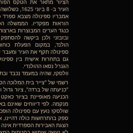
הציור מתאר את הטקס הפור
העיר ב- 8 ביונ
אמבריו ספינולה מצבא ספרד כ
הוראות מפקדיו. הממשלה ה
כנגד הערים המבוצרות בארצות
ובזבזני ולכן ביקשה להסתפק
הולנד, במקום הפעלת כוחו
ספינולה תקף את העיר ומעבר 
גם בתחרות אישית בין ספינו
הגנרל נסאו ההולנדי.
וולסקז, שהיה במעמד נכבד ובת
רשמי של "צייר בית המלוכה הספ
"כניעתה של ברדה", ציור גדול 
הכניעה מאופיינת בציור כאקט
מנקמה. לפי דיווחים שאינם בא
שולסקז נועץ עם ספינולה הופכת
ספק בהתרחשות כולה דהיינו, א
הצגת האבירות הספרדית אינה 
לא נעשה שימוש בחניתות המצוי