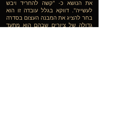
את הנושא כ- "קשה להחריד ויבש
לעשייה". דווקא בגלל עובדה זו הוא
בחר להציג את המבנה העצום בסדרה
גדולה של ציורים שבהם הוא מתעד
את המבנה בשעות שונות של היום,
כדי לתפוש את האווירה האטמוספרית
במקום הנוצרת מהשתקפויות האור
המשתנה.
למעשה, הנושא והמטרה היו מחקר
ותיאור של משחקי האור על
הקתדראלה ולא תיאור המבנה. במשך
אותה תקופה צייר מונה עשרות ציורים
בתנאי תאורה שונים, מהבוקר עד
הערב. הוא צייר את הקתדראלה
כמעט תמיד מאותה נקודת מבט
והתעניין כיצד האור משנה ללא הרף
את הכובד של המבנה העצום. כך
נוצרה סידרת ציורים בה מופיעה אותה
קתדראלה בצבעים שונים ומידת חדות