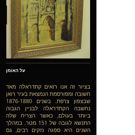
על האומן
בציור זה אנו רואים קתדראלה מאד
חשובה ומפורסמת הנמצאת בעיר רואן
שבצפון צרפת. בשנים
1876-1880
נחשבה הקתדראלה לבניין הגבוה
ביותר בעולם, כאשר הצריח שלה
התנשא לגובה של 151 מטר. במהלך
השנים היא ספגה נזקים רבים, גם