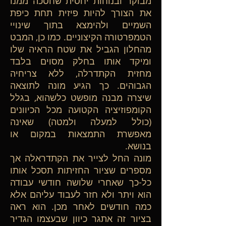
מבוקר ובנוחות יחסית שחסכה ממנו
את הצורך להיות פיזית תחת כיפת
השמיים ולהימצא בתוך שינויי
הטמפרטורה הקיצוניים. כמו כן, המבט
מהחלון הגביל את שטח הראיה שלו
ומיקד אותו בחלק מסוים בלבד
מחזית הקתדרלה, ללא צריחיה
הגבוהים. כך הגיע מונה לתוצאה
שיצרה מבנה מופשט כלשהוא, בגלל
הקומפוזיציה הקטועה מכל הכיוונים
(כולל למעלה ולמטה) שאינה
מאפשרת התמצאות במקום או
בנושא.
מונה החל לצייר את הקתדראלה אך
מספרים שציור החזיתות תסכל אותו
כל-כך שאחרי שלושה חודשי עבודה
הוא ויתר ולא חזר לעבוד עליהם אלא
כמה חודשים לאחר מכן. הוא ראה
בציור זה אתגר כיוון שבעצמו הגדיר