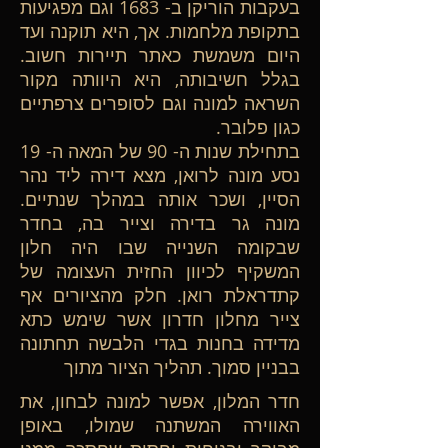
בעקבות הוריקן ב- 1683 וגם מפגיעות
בתקופת מלחמות. אך, היא תוקנה ועד
היום משמשת כאתר תיירות חשוב.
בגלל חשיבותה, היא היוותה מקור
השראה למונה וגם לסופרים צרפתיים
כגון פלובר.
בתחילת שנות ה- 90 של המאה ה- 19
נסע מונה לרואן, מצא דירה ליד נהר
הסיין, ושכר אותה במהלך שנתיים.
מונה גר בדירה וצייר בה, בחדר
שבקומה השנייה שבו היה חלון
המשקיף לכיוון החזית העצומה של
קתדראלת רואן. חלק מהציורים אף
צייר מחלון חדרון אשר שימש כתא
מדידה בחנות בגדי הלבשה תחתונה
בבניין סמוך. תהליך הציור מתוך
חדר המלון, אפשר למונה לבחון, את
האווירה המשתנה שמולו, באופן