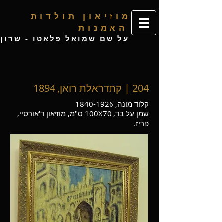
מ
וזיאון תולדות
האמנות
ע
ל שם שמואל פלאטו - שרון
204 | קתדראלת רואן, 1894
קלוד מונה,
1840-1926
שמן על בד, 100X70 ס"מ, מוזיאון ד'אורסיי,
פריז.