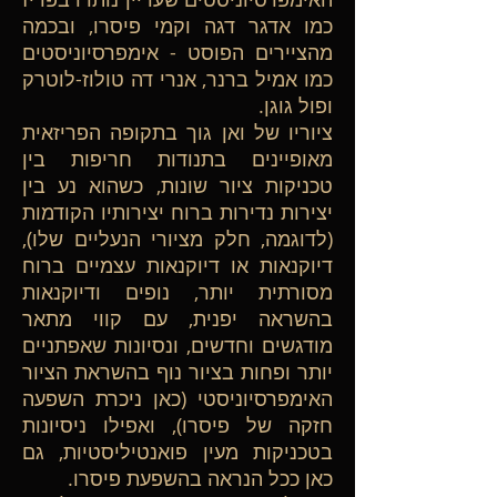
כמו אדגר דגה וקמי פיסרו, ובכמה
מהציירים הפוסט - אימפרסיוניסטים
כמו אמיל ברנר, אנרי דה טולוז-לוטרק
ופול גוגן.
ציוריו של ואן גוך בתקופה הפריזאית
מאופיינים בתנודות חריפות בין
טכניקות ציור שונות, כשהוא נע בין
יצירות נדירות ברוח יצירותיו הקודמות
(לדוגמה, חלק מציורי הנעליים שלו),
דיוקנאות או דיוקנאות עצמיים ברוח
מסורתית יותר, נופים ודיוקנאות
בהשראה יפנית, עם קווי מתאר
מודגשים וחדשים, ונסיונות שאפתניים
יותר ופחות בציור נוף בהשראת הציור
האימפרסיוניסטי (כאן ניכרת השפעה
חזקה של פיסרו), ואפילו ניסיונות
בטכניקות מעין פואנטיליסטיות, גם
כאן ככל הנראה בהשפעת פיסרו.