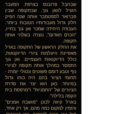
שבחבל פרובנס בצרפת. המעבר
הועיל לוואן גוך, שבתקופה שבין
פברואר לספטמבר אותה שנה הפיק
חלק גדול מעבודותיו הטובות ביותר.
העבודה היחידה שמכר ואן גוך בחייו,
"הכרם האדום", נוצרה בשלהי אותה
תקופה.
את החלק הראשון של התקופה בארל
מאפיינת היעלמות ציורי הדיוקנאות,
כולל הדיוקנאות העצמיים. ואן גוך
התמסר במהלך אותה תקופה לציורי
נוף וטבע דומם פשוטים ונטולי יומרה -
תחומי הציור בהם היה כוחו גדול
במיוחד. כאן הוא יצר את סדרת
הציורים של "החמניות" ו"מרפסת בית
הקפה בלילה".
בארל קיווה לכונן "מושבת אמנים"
והזמין למקום כמה מהם, אך רק אחד,