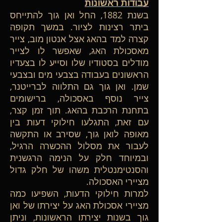
עבודות ראשונות
בשנת 1882, החל ואן גוך להתייחס
ביתר רצינות לציור. במשך תקופה
קצרה למד בהאג אצל אנטון מוב, צייר
מאסכולת האג, שאפשר לו לצייר
מודלים בסטודיו שלו וסייע לו בצעדיו
הראשונים בעבודה בצבעי מים ובצבעי
שמן. ואן גוך גם התלווה לברייטנר,
צייר נוסף באסכולה, ברישומים
בתחנת הרכבת בהאג. תוך זמן קצר,
עם זאת, התגלעו חילוקי דעות בין
מאופה לואן גוך, שסירב או התקשה
לעבור את מסלול ההכשרה הרגיל,
ובמיוחד חלק על הנימה הרגשנית
והסנטימנטלית משהו של חלק גדול
מציירי האסכולה.
למרות חילוקי הדעות, השפיעו כמה
מציירי אסכולת האג על יצירתו של ואן
גוך בשנות יצירתו הראשונות, וניתן