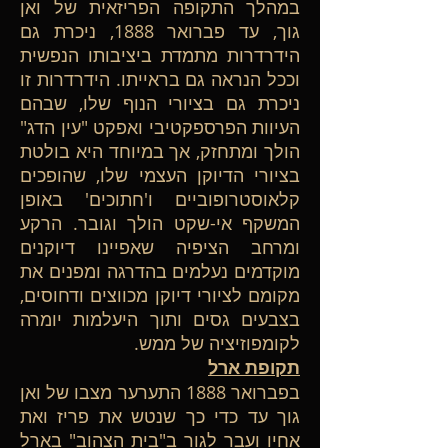
במהלך התקופה הפריזאית של ואן
גוך, עד פברואר 1888, ניכרת גם
הידרדרות מתמדת ביציבותו הנפשית
וככל הנראה גם בראייתו. הידרדרות זו
ניכרת גם בציורי הנוף שלו, שבהם
העיוות הפרספקטיבי ואפקט "עין הדג"
הולך ומתחזק, אך במיוחד היא בולטת
בציורי הדיוקן העצמי שלו, שהופכים
קלאוסטרופוביים ו'חתוכים' באופן
המשקף אי-שקט הולך וגובר. הרקע
ומרחב הציפיה שאפיינו דיוקנים
מוקדמים נעלמים בהדרגה ומפנים את
מקומם לציורי דיוקן מכווצים ודחוסים,
בצבעים גסים ותוך היעלמות יומרה
לקומפוזיציה של ממש.
תקופת ארל
בפברואר 1888 התערער מצבו של ואן
גוך עד כדי כך שנטש את פריז ואת
אחיו ועבר לגור ב"בית הצהוב" בארל