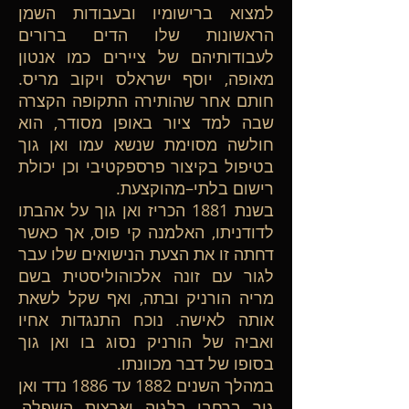
למצוא ברישומיו ובעבודות השמן
הראשונות שלו הדים ברורים
לעבודותיהם של ציירים כמו אנטון
מאופה, יוסף ישראלס ויקוב מריס.
חותם אחר שהותירה התקופה הקצרה
שבה למד ציור באופן מסודר, הוא
חולשה מסוימת שנשא עמו ואן גוך
בטיפול בקיצור פרספקטיבי וכן יכולת
רישום בלתי–מהוקצעת.
בשנת 1881 הכריז ואן גוך על אהבתו
לדודניתו, האלמנה קי פוס, אך כאשר
דחתה זו את הצעת הנישואים שלו עבר
לגור עם זונה אלכוהוליסטית בשם
מריה הורניק ובתה, ואף שקל לשאת
אותה לאישה. נוכח התנגדות אחיו
ואביה של הורניק נסוג בו ואן גוך
בסופו של דבר מכוונתו.
במהלך השנים 1882 עד 1886 נדד ואן
גוך ברחבי בלגיה וארצות השפלה,