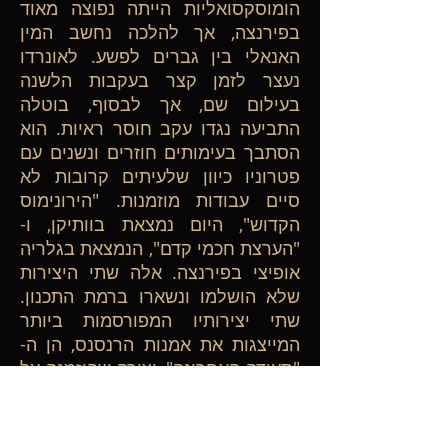
הומוסקסואליות הייתה נפוצה מאוד
בפירנצה, אך להלכה נחשב המין
האנאלי בין גברים לפשע. לאונרדו
נעצר לזמן קצר בעקבות הלשנה
בעילום שם, אך לבסוף, בוטלה
התביעה נגדו עקב חוסר ראיות. הוא
הסתבך בעימותים חוזרים ונשנים עם
פטרוניו כיוון שלעיתים קרובות לא
סיים עבודות מוזמנות. "הירונימוס
הקדוש", היום נמצאת בוותיקן, ו-
"הערצת חכמי קדם", הנמצאת בגלריה
אופיצי בפירנצה. אלה שתי היצירות
שלא הושלמו ונשארו ברמת התכנון.
שתי יצירותיו המפורסמות ביותר
המייצגות את אמנות הרנסנס, הן ה-
"סעודה האחרונה", יצירה שהוזמנה על
ידי שליט מילאנו וכמעט ונכחדה בגלל
ניסיונותיו הנועזים בעירובי טכניקות
של צבעי שמן וצבעי טמפרה, וכמובן