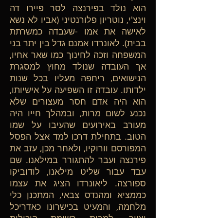
הוא נולד בפירנצה לסר פיירו דה
וינצ'י, נוטריון פלורנטיני (אביו לא נשא
לאישה את אמו -שעבדה כמשרתת
בבית). לאונרדו אמנם גדל בין יתר בני
המשפחה וזכה לחינוך כמו שאר אחיו,
אך העובדה שנולד מחוץ למסגרת
הנישואים, ריחפה מעליו בכל שנות
ילדותו. עובדה זו השפיעה על אישיותו,
הוא היה אדם חסר מעצורים שלא
נכנע לשום מרות, ובמהלך חייו היה
מעורב באירועים שהעיבו על שמו
הטוב. בתחילת דרכו למד אצל הפסל
המפורסם וורוקיו, ולאחר מכן, עזב את
פירנצה ועבר להתגורר במילאנו. שם
עבד עבור שליט מילאנו, לודוביקו
ספורצה. ליאונרדו הציג את עצמו
כממציא ומהנדס צבאי, המתכנן כלי
מלחמה, והמעיט בכישרונו כאדריכל