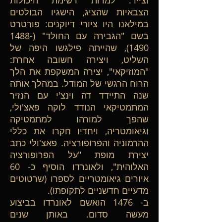
וצייר. למרות רשימת היכולות
הצבאיות שהציג, הישגיו הבולטים
במילאנו היו ציורי דיוקנים: פורטרט
בשם "הגבירה עם החולד"
(1488-
1490)
, שהייתה פילגשו היפה של
השליט, ויצירה חשובה אחרת:
"המוזיקאי", יצירה המשקפת את הלך
הרוח הרגשי של המודל. במהלך אותה
שנה התיידד דה וינצ'י עם הנזיר
המתמטיקאי הנודד לוקה פאצ'ולי,
שהפך למורהו למתמטיקה
וגיאומטריה, ויחדיו חקרו את כללי
ההרמוניה והפרופורציה. פאצ'ולי כתב
יצירת מופת "על הפרופורציה
האלוהית", ולאונרדו הוסיף כ- 60
איורים גיאומטריים לספרו (שרטוטים
מדעיים חדשניים לתקופתו).
ב- 1476 הואשם לאונרדו בביצוע
מעשה סדום. באותן שנים