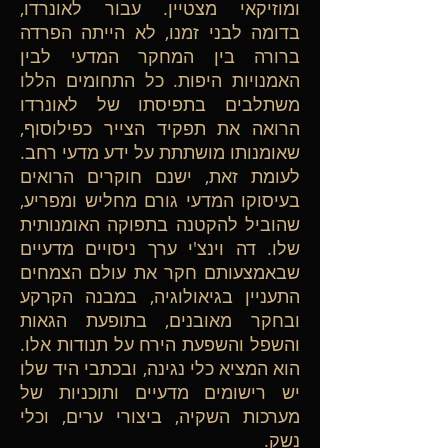
ומוזיקאי מצטיין. עבור לאונרדו,
בדומה לבני זמנו, לא הייתה הפרדה
ברורה בין המחקר המדעי לבין
האמנויות היפות. כל התחומים הללו
משתלבים בתפיסתו של לאונרדו
הרואה את תפקיד הצייר כפילוסוף,
שאומנותו מושתתת על ידע מדעי רחב.
לעומת זאת, ישנם חוקרים הרואים
בעיסוקו המדעי גורם מחליש ומפריע,
שהוביל להקטנה בתפוקה האומנותית
שלו. דה וינצ'י ערך ניסויים מדעיים
שבאמצעותם חקר את עולם הצמחים
התעניין בגיאולוגיה, במבנה הקרקע
ובחקר מאובנים, בתופעת הגאות
והשפל והשפעת הירח על תנודות אלו.
הוא המציא כלי נגינה, ובכתבי היד שלו
יש רישומים מדעיים ותוכניות של
מערכות השקיה, ביצורי ערים, וכלי
נשק.