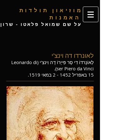
מ
וזיאון תולדות
האמנות
ע
ל שם שמואל פלאטו - שרון
לאונרדו דה וינצ'י
לֶאוֹנָרדוֹ דִי סֶר פִּייֶרוֹ דָה וִינצִ'י (Leonardo di
ser Piero da Vinci).
15 באפריל 1452 - 2 במאי 1519.